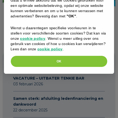
Gaat u ermee akkoord dat we cookies gebruiken voor
een optimale websitebeleving, opdat wij onze website
kunnen verbeteren en om u te kunnen verrassen met
advertenties? Bevestig dan met
"OK"
.
Wenst u daarentegen specifieke voorkeuren in te
stellen voor verschillende soorten cookies? Dat kan via
onze
cookie policy
. Wenst u meer uitleg over ons
gebruik van cookies of hoe u cookies kan verwijderen?
Lees dan onze
cookie policy
.
OK
Terug naar overzicht
VACATURE – UITBATER TENKIE BAR
03 februari 2026
Samen sterk: afsluiting ledenfinanciering en
dankwoord
22 december 2025