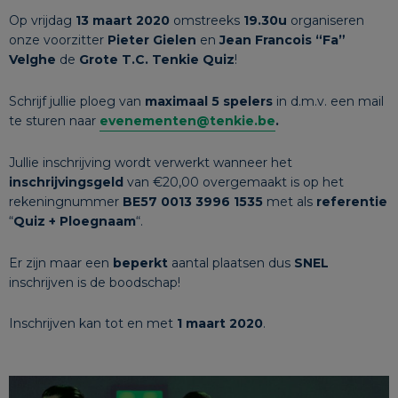
Op vrijdag
13 maart 2020
omstreeks
19.30u
organiseren
onze voorzitter
Pieter Gielen
en
Jean Francois “Fa”
Velghe
de
Grote T.C. Tenkie Quiz
!
Schrijf jullie ploeg van
maximaal 5 spelers
in d.m.v. een mail
te sturen naar
evenementen@tenkie.be
.
Jullie inschrijving wordt verwerkt wanneer het
inschrijvingsgeld
van €20,00 overgemaakt is op het
rekeningnummer
BE57 0013 3996 1535
met als
referentie
“
Quiz + Ploegnaam
“.
Er zijn maar een
beperkt
aantal plaatsen dus
SNEL
inschrijven is de boodschap!
Inschrijven kan tot en met
1 maart 2020
.