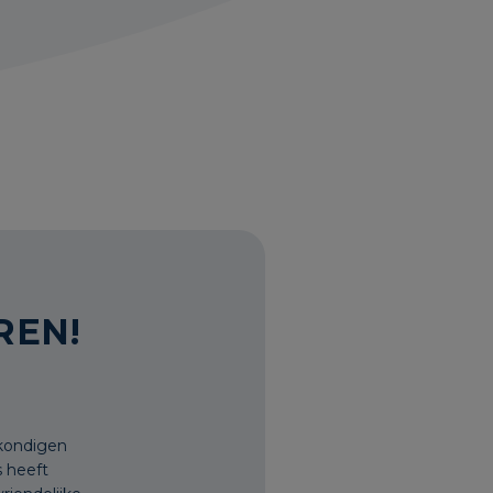
REN!
kondigen
s heeft