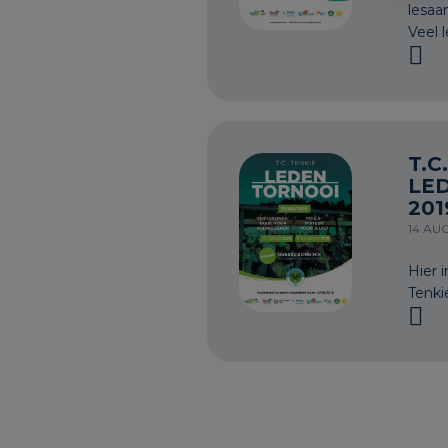
lesaa
Veel l
T.C
LE
201
14 AU
Hier i
Tenki