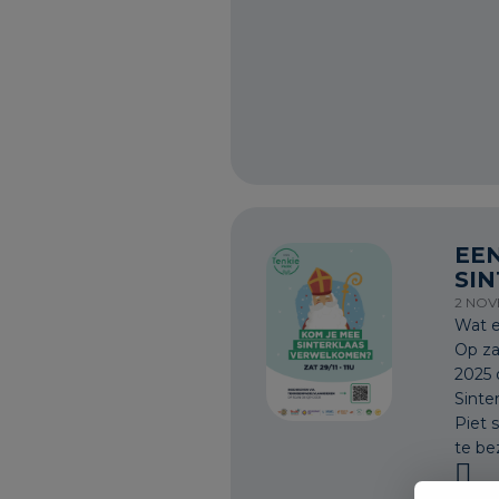
EE
SI
2 NOV
Wat e
Op za
2025 
Sinte
Piet s
te be