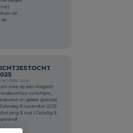
iendelijke
l mét
ntrum én
n de
LICHTJESTOCHT
025
1 OKTOBER 2025
om mee op een magisch
vondavontuur vol lichtjes,
eativiteit en gekke griezels!
️ Zaterdag 8 november 2025
 Voor jong & oud | Gezellig &
pannend!