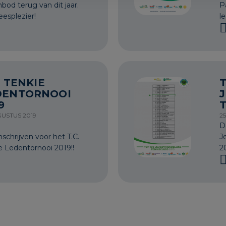
nbod terug van dit jaar.
P
eesplezier!
le
. TENKIE
T
DENTORNOOI
9
T
GUSTUS 2019
2
D
nschrijven voor het T.C.
J
e Ledentornooi 2019!!
2