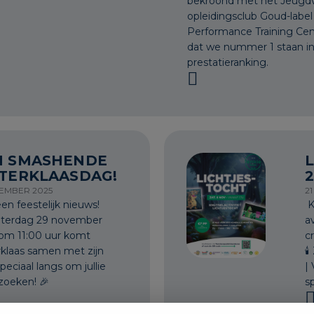
bekroond met het Jeugdvr
opleidingsclub Goud-labe
Performance Training Ce
dat we nummer 1 staan i
prestatieranking.
N SMASHENDE
NTERKLAASDAG!
2
EMBER 2025
2
en feestelijk nieuws!
K
terdag 29 november
a
om 11:00 uur komt
cr
rklaas samen met zijn

peciaal langs om jullie
|
zoeken! 🎉
s