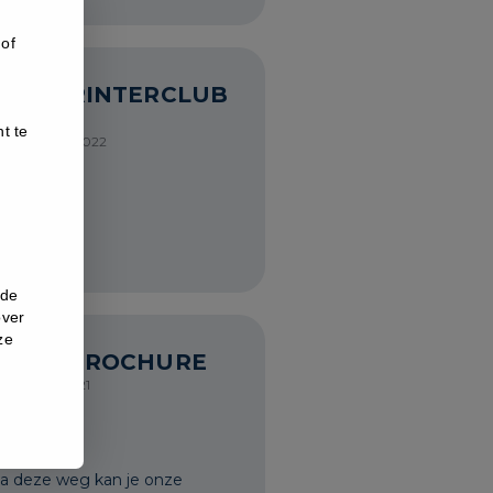
 of
WINTERINTERCLUB
022
t te
7 OKTOBER 2022
nde
over
ze
PADELBROCHURE
 JANUARI 2021
ia deze weg kan je onze