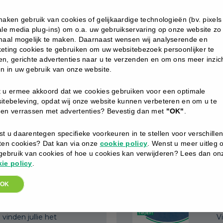
maken gebruik van cookies of gelijkaardige technologieën (bv. pixels
ale media plug-ins) om o.a. uw gebruikservaring op onze website zo
maal mogelijk te maken. Daarnaast wensen wij analyserende en
IVITEITEN
eting cookies te gebruiken om uw websitebezoek persoonlijker te
NTER 2025
2
n, gerichte advertenties naar u te verzenden en om ons meer inzich
OBER 2025
1
n in uw gebruik van onze website.
 u ermee akkoord dat we cookies gebruiken voor een optimale
itebeleving, opdat wij onze website kunnen verbeteren en om u te
en verrassen met advertenties? Bevestig dan met
"OK"
.
t u daarentegen specifieke voorkeuren in te stellen voor verschille
ten cookies? Dat kan via onze
cookie policy
. Wenst u meer uitleg 
gebruik van cookies of hoe u cookies kan verwijderen? Lees dan on
NTEBROCHURE
ie policy
.
1
8
OK
ART 2021
eze stellen we de
brochure 2021 voor.
 vinden jullie het
V