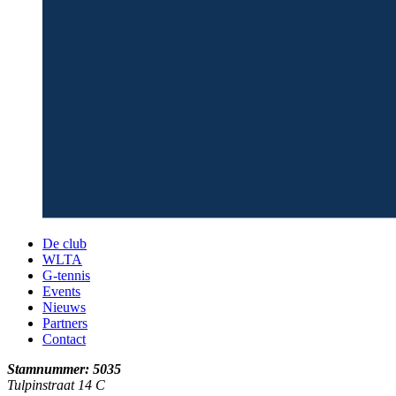
De club
WLTA
G-tennis
Events
Nieuws
Partners
Contact
Stamnummer: 5035
Tulpinstraat 14 C