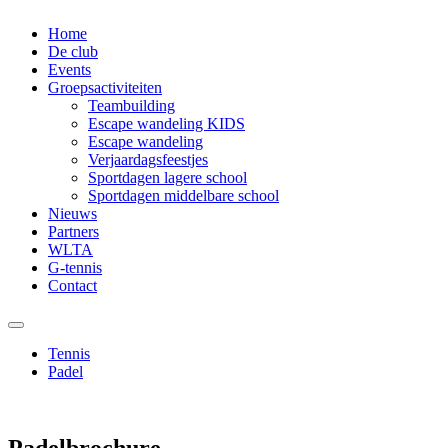
Home
De club
Events
Groepsactiviteiten
Teambuilding
Escape wandeling KIDS
Escape wandeling
Verjaardagsfeestjes
Sportdagen lagere school
Sportdagen middelbare school
Nieuws
Partners
WLTA
G-tennis
Contact
Tennis
Padel
Padelbrochure